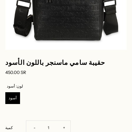
حقيبة سامي ماسنجر باللون الأسود
450.00 SR
لون:
أسود
أسود
زيادة
تقليل
+
-
كمية