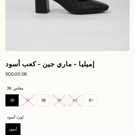
إميليا - ماري جين - كعب أسود
500.00 SR
مقاس:
36
36
37
38
39
40
41
لون:
أسود
أسود