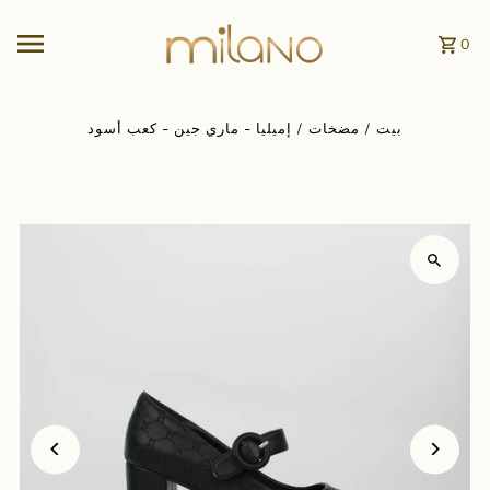
انتقل إلى المحتوى
0
بيت
/
مضخات
/
إميليا - ماري جين - كعب أسود