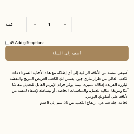
زيادة
تقليل
+
-
كمية
الكمية
الكمية
🎁 Add gift options
لـ
لـ
إميليا
إميليا
أضيفي لمسة من الأناقة الراقية إلى أي إطلالة مع هذه الأحذية السوداء ذات
الكعب العالي من طراز ماري جين. يضمن لكِ الكعب العريض المريح والنقشة
-
-
البارزة الفريدة إطلالة مميزة، بينما يوفر حزام الإبزيم القابل للتعديل مقاسًا
آمنًا ومريحًا. مثالية للعمل، والمناسبات الخاصة، أو ببساطة لإضفاء لمسة من
ماري
ماري
الأناقة على أسلوبكِ اليومي.
الخامة: جلد صناعي، ارتفاع الكعب: من 5.5 سم إلى 8 سم
جين
جين
-
-